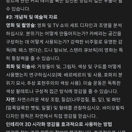
장르에 관한 커피 테이블 북은 엄선된 영감의 깊은 우물이 될
수 있습니다.
#3: 개념적 및 예술적 자료
영화 및 촬영술:
영화 및 TV 쇼의 세트 디자인과 조명을 분석
하십시오. 분위기는 어떻게 만들어지는가? 카메라는 공간을
구성하는 데 어떻게 사용되는가? 강력한 비주얼로 유명한 감
독(예: 웨스 앤더슨, 드니 빌뇌브, 스탠리 큐브릭)의 영화는 특
히 통찰력을 줄 수 있습니다.
회화 및 미술사:
거장들이 빛, 그림자, 색상 및 구도를 어떻게
사용했는지 연구하십시오(예: 베르메르의 빛 사용, 호퍼의 분
위기 묘사, 추상 표현주의의 색상 사용). 미술 운동은 독특한
색상 팔레트나 구성적 접근 방식에 영감을 줄 수 있습니다.
자연:
자연스러운 색상 조합, 질감(나무껍질, 돌, 잎), 빛 패턴
(얼룩덜룩한 햇빛, 일몰) 및 형태를 관찰하십시오. 바이오필릭
디자인 원칙은 자연에서 직접 영감을 얻습니다.
인테리어 3D 시각화 영감을 효과적으로 사용하는 방법