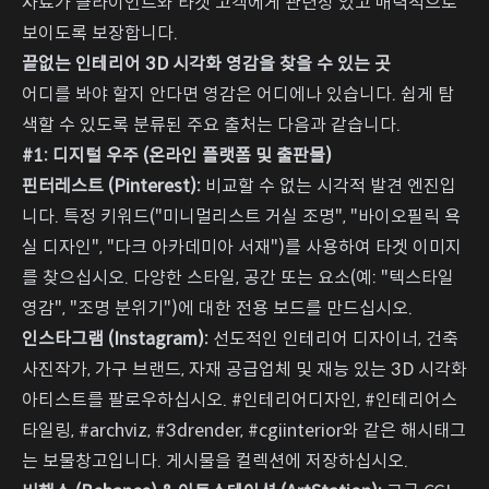
자료가 클라이언트와 타겟 고객에게 관련성 있고 매력적으로
보이도록 보장합니다.
끝없는 인테리어 3D 시각화 영감을 찾을 수 있는 곳
어디를 봐야 할지 안다면 영감은 어디에나 있습니다. 쉽게 탐
색할 수 있도록 분류된 주요 출처는 다음과 같습니다.
#1: 디지털 우주 (온라인 플랫폼 및 출판물)
핀터레스트 (Pinterest):
비교할 수 없는 시각적 발견 엔진입
니다. 특정 키워드("미니멀리스트 거실 조명", "바이오필릭 욕
실 디자인", "다크 아카데미아 서재")를 사용하여 타겟 이미지
를 찾으십시오. 다양한 스타일, 공간 또는 요소(예: "텍스타일
영감", "조명 분위기")에 대한 전용 보드를 만드십시오.
인스타그램 (Instagram):
선도적인 인테리어 디자이너, 건축
사진작가, 가구 브랜드, 자재 공급업체 및 재능 있는 3D 시각화
아티스트를 팔로우하십시오. #인테리어디자인, #인테리어스
타일링, #archviz, #3drender, #cgiinterior와 같은 해시태그
는 보물창고입니다. 게시물을 컬렉션에 저장하십시오.