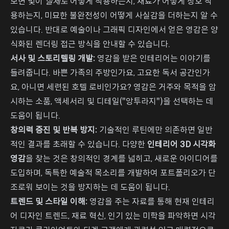
보면 빛이
실제로
어떻게 작용하는지, 재료가 어떻게 상호 작
용하는지, 미묘한 불완전성이 어떻게 사실감을 더하는지 알 수
있습니다. 반대로 예술이나 그래픽 디자인에서 얻은 영감은 양
식화된 렌더링 접근 방식을 안내할 수 있습니다.
서사 및 스토리텔링 개발:
영감을 받은 인테리어는 이야기를
들려줍니다. 바쁜 가족의 주방인가요, 고요한 독서 공간인가
요, 아니면 세련된 호텔 로비인가요? 영감은 거주와 목적을 암
시하는 소품, 액세서리 및 디테일("앙투라지")을 선택하는 데
도움이 됩니다.
창의력 증진 및 반복 방지:
기술적인 루틴에만 의존하면 일반
적인 결과를 초래할 수 있습니다. 다양한
인테리어 3D 시각화
영감
을 찾는 것은 창의적인 경계를 넓히고, 새로운 아이디어를
도입하며, 독특한 예술적 목소리를 개발하여 포트폴리오가 단
조로워 보이는 것을 방지하는 데 도움이 됩니다.
트렌드 및 스타일 이해:
영감을 주는 자료를 통해 현재 인테리
어 디자인 트렌드, 재료 혁신, 인기 있는 미학을 파악하면 시각