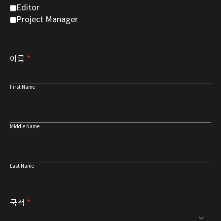
Editor
Project Manager
이름
*
First Name
Middle Name
Last Name
국적
*