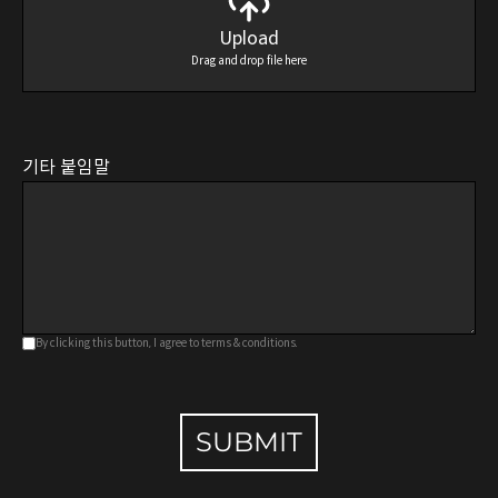
Upload
Drag and drop file here
기타 붙임말
By clicking this button, I agree to terms & conditions.
SUBMIT