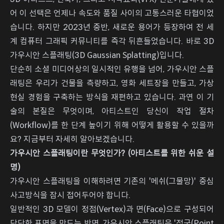
어 이 선택은 언제나 속도와 품질 사이의 고통스러운 타협이었
습니다. 하지만 2023년 중반, 새로운 용어가 등장하여 전 세
계 컴퓨터 그래픽 커뮤니티를 즉각 뒤흔들었습니다. 바로 3D
가우시안 스플래팅(3D Gaussian Splatting)입니다.
단순히 소셜 미디어상의 일시적인 유행을 넘어, 가우시안 스플
래팅은 우리가 건물을 측량하고, 영화 세트장을 만들고, 가상
현실 경험을 구축하는 방식을 재편하고 있습니다. 과연 이 기
술의 본질은 무엇이며, 아티스트인 당신이 작업 절차
(Workflow)를 한 단계 높이기 위해 어떻게 활용할 수 있을까
요? 지금부터 자세히 알아보겠습니다.
가우시안 스플래팅이란 무엇인가? (아티스트를 위한 쉬운 설
명)
가우시안 스플래팅을 이해하려면 기존의 '메쉬(그물망)' 중심
사고방식을 잠시 접어두어야 합니다.
일반적인 3D 모델이 정점(Vertex)과 면(Face)으로 구성되어
단단한 표면을 만드는 반면, 가우시안 스플래팅은 '점군(Point