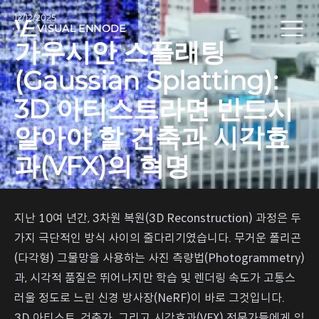
12/12/2025
VISUAL ENNODE
가우시안 스플래팅
(Gaussian Splatting):
3D 아티스트라면 반드시
알아야 할 건축과 시각효
과(VFX)의 혁명
지난 10여 년간, 3차원 복원(3D Reconstruction) 과정은 두
가지 극단적인 방식 사이의 줄다리기였습니다. 무거운 폴리곤
(다각형) 그물망을 사용하는 사진 측량법(Photogrammetry)
과, 시각적 품질은 뛰어나지만 학습 및 렌더링 속도가 고통스
러울 정도로 느린 신경 방사장(NeRF)이 바로 그것입니다.
3D 아티스트, 건축가, 그리고 시각효과(VFX) 전문가들에게 있