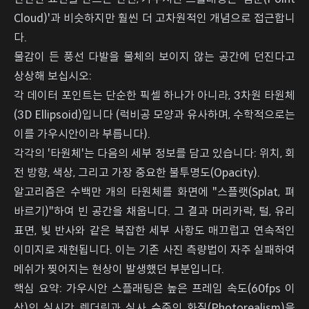
Cloud)'과 비슷하지만 훨씬 더 고차원적인 개념으로 접근합니
다.
물감이 든 풍선 다발을 물체의 보이지 않는 공간에 던진다고
상상해 보십시오:
각 데이터 포인트는 단순한 픽셀 하나가 아니라, 3차원 타원체
(3D Ellipsoid)입니다 (럭비공 모양과 유사하며, 수학적으로는
이를 가우시안이라 부릅니다).
각각의 '타원체'는 다음의 세부 정보를 담고 있습니다: 위치, 회
전 방향, 색상, 그리고 가장 중요한 불투명도(Opacity).
알고리즘은 수백만 개의 타원체를 화면에 "스플랫(Splat, 펴
바르기)"하여 빈 공간을 채웁니다. 그 결과 머리카락, 털, 유리
표면, 빛 반사와 같은 복잡한 세부 사항도 매끄럽고 연속적인
이미지로 재현됩니다. 이는 기존 사진 측량법이 자주 실패하여
메쉬가 찢어지는 현상이 발생했던 부분입니다.
핵심 요약: 가우시안 스플래팅은 높은 프레임 속도(60fps 이
상)의 실시간 렌더링과 실사 수준의 화질(Photorealism)을