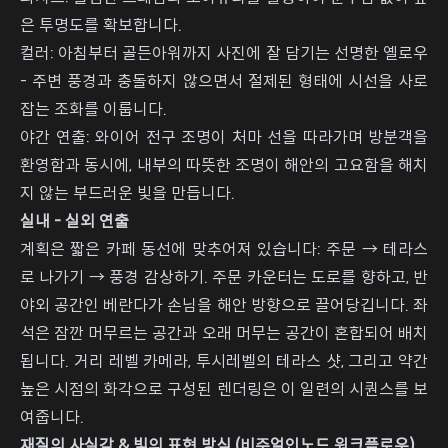
은 투명도를 확보합니다.
컬러: 아침부터 골든아워까지 사진에 잘 담기는 선명한 옐로우
- 주변 풍경과 충돌하지 않으면서 절제된 형태에 시선을 사로
잡는 조화를 이룹니다.
야간 연출: 와이어 전구 조명이 처마 선을 따라가며 방분객을
환영함과 동시에, 내부의 따뜻한 조명이 해안의 고요함을 해치
지 않는 부드러운 빛을 만듭니다.
실내 - 실외 연출
계획은 짧은 카페 동선에 맞추어져 있습니다: 주문 → 테라스
로 나가기 → 풍경 감상하기. 주문 카운터는 도로를 향하고, 반
야외 공간인 베란다가 손님을 해안 방향으로 끌어당깁니다. 좌
석은 잠깐 머무르는 공간과 오래 머무는 공간이 혼합되어 배치
됩니다. 거리 레벨 카메라, 투시레벨의 테라스 샷, 그리고 약간
높은 시점의 화각으로 구성된 렌더링은 이 일련의 시퀀스를 보
여줍니다.
재질의 사실감 & 빛의 표현 방식 (비주얼인노드 워크플로우)